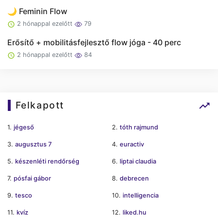
🌙 Feminin Flow
2 hónappal ezelőtt
79
Erősítő + mobilitásfejlesztő flow jóga - 40 perc
2 hónappal ezelőtt
84
Felkapott
1.
jégeső
2.
tóth rajmund
3.
augusztus 7
4.
euractiv
5.
készenléti rendőrség
6.
liptai claudia
7.
pósfai gábor
8.
debrecen
9.
tesco
10.
intelligencia
11.
kvíz
12.
liked.hu