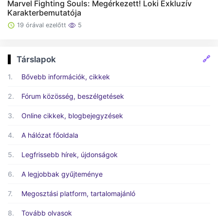
Marvel Fighting Souls: Megérkezett! Loki Exkluzív
Karakterbemutatója
19 órával ezelőtt
5
🔗
Társlapok
1.
Bővebb információk, cikkek
2.
Fórum közösség, beszélgetések
3.
Online cikkek, blogbejegyzések
4.
A hálózat főoldala
5.
Legfrissebb hírek, újdonságok
6.
A legjobbak gyűjteménye
7.
Megosztási platform, tartalomajánló
8.
Tovább olvasok