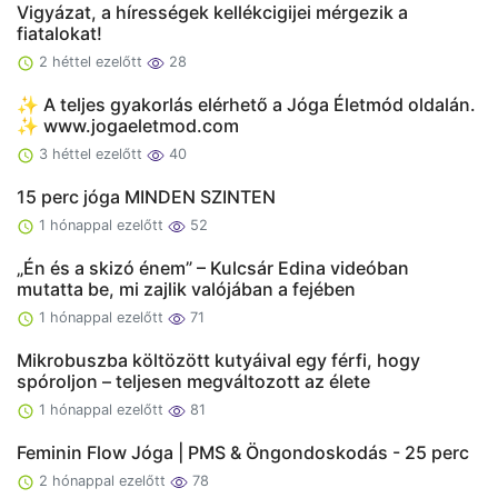
Vigyázat, a hírességek kellékcigijei mérgezik a
fiatalokat!
2 héttel ezelőtt
28
✨ A teljes gyakorlás elérhető a Jóga Életmód oldalán.
✨ www.jogaeletmod.com
3 héttel ezelőtt
40
15 perc jóga MINDEN SZINTEN
1 hónappal ezelőtt
52
„Én és a skizó énem” – Kulcsár Edina videóban
mutatta be, mi zajlik valójában a fejében
1 hónappal ezelőtt
71
Mikrobuszba költözött kutyáival egy férfi, hogy
spóroljon – teljesen megváltozott az élete
1 hónappal ezelőtt
81
Feminin Flow Jóga | PMS & Öngondoskodás - 25 perc
2 hónappal ezelőtt
78