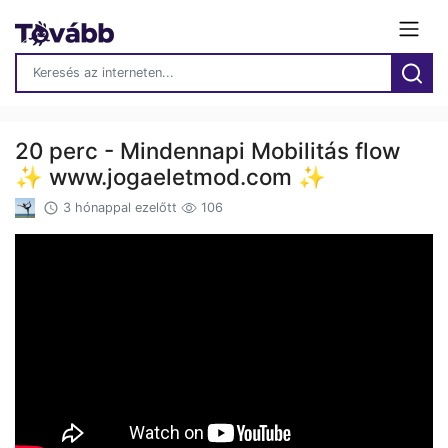
20 perc - Mindennapi Mobilitás flow
✨ www.jogaeletmod.com ✨
3 hónappal ezelőtt
106