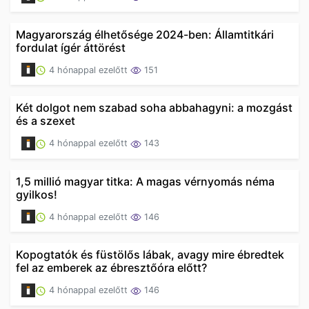
Magyarország élhetősége 2024-ben: Államtitkári
fordulat ígér áttörést
4 hónappal ezelőtt
151
Két dolgot nem szabad soha abbahagyni: a mozgást
és a szexet
4 hónappal ezelőtt
143
1,5 millió magyar titka: A magas vérnyomás néma
gyilkos!
4 hónappal ezelőtt
146
Kopogtatók és füstölős lábak, avagy mire ébredtek
fel az emberek az ébresztőóra előtt?
4 hónappal ezelőtt
146