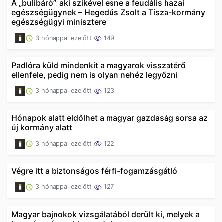
A „bulibáró”, aki szikével esne a feudális hazai
egészségügynek – Hegedűs Zsolt a Tisza-kormány
egészségügyi minisztere
3 hónappal ezelőtt
149
Padlóra küld mindenkit a magyarok visszatérő
ellenfele, pedig nem is olyan nehéz legyőzni
3 hónappal ezelőtt
123
Hónapok alatt eldőlhet a magyar gazdaság sorsa az
új kormány alatt
3 hónappal ezelőtt
122
Végre itt a biztonságos férfi-fogamzásgátló
3 hónappal ezelőtt
127
Magyar bajnokok vizsgálatából derült ki, melyek a