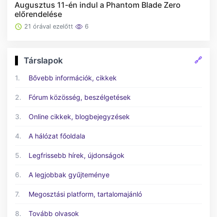
Augusztus 11-én indul a Phantom Blade Zero
előrendelése
21 órával ezelőtt
6
🔗
Társlapok
1.
Bővebb információk, cikkek
2.
Fórum közösség, beszélgetések
3.
Online cikkek, blogbejegyzések
4.
A hálózat főoldala
5.
Legfrissebb hírek, újdonságok
6.
A legjobbak gyűjteménye
7.
Megosztási platform, tartalomajánló
8.
Tovább olvasok