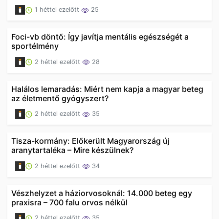
1 héttel ezelőtt
25
Foci-vb döntő: Így javítja mentális egészségét a
sportélmény
2 héttel ezelőtt
28
Halálos lemaradás: Miért nem kapja a magyar beteg
az életmentő gyógyszert?
2 héttel ezelőtt
35
Tisza-kormány: Előkerült Magyarország új
aranytartaléka – Mire készülnek?
2 héttel ezelőtt
34
Vészhelyzet a háziorvosoknál: 14.000 beteg egy
praxisra – 700 falu orvos nélkül
2 héttel ezelőtt
35