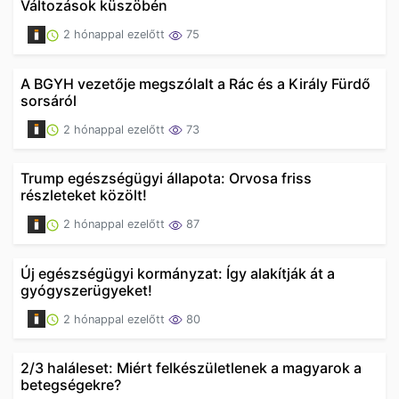
Változások küszöbén
2 hónappal ezelőtt
75
A BGYH vezetője megszólalt a Rác és a Király Fürdő
sorsáról
2 hónappal ezelőtt
73
Trump egészségügyi állapota: Orvosa friss
részleteket közölt!
2 hónappal ezelőtt
87
Új egészségügyi kormányzat: Így alakítják át a
gyógyszerügyeket!
2 hónappal ezelőtt
80
2/3 haláleset: Miért felkészületlenek a magyarok a
betegségekre?