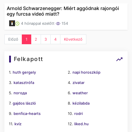
Arnold Schwarzenegger: Miért aggódnak rajongói
egy furcsa videó miatt?
4 hónappal ezelőtt
154
Előző
1
2
3
4
Következő
Felkapott
1.
huth gergely
2.
napi horoszkóp
3.
katasztrófa
4.
zivatar
5.
погода
6.
weather
7.
gajdos lászló
8.
kézilabda
9.
benfica–hearts
10.
rodri
11.
kvíz
12.
liked.hu