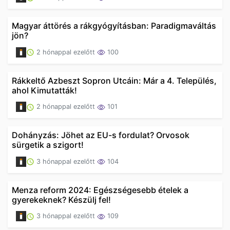
Magyar áttörés a rákgyógyításban: Paradigmaváltás
jön?
2 hónappal ezelőtt
100
Rákkeltő Azbeszt Sopron Utcáin: Már a 4. Település,
ahol Kimutatták!
2 hónappal ezelőtt
101
Dohányzás: Jöhet az EU-s fordulat? Orvosok
sürgetik a szigort!
3 hónappal ezelőtt
104
Menza reform 2024: Egészségesebb ételek a
gyerekeknek? Készülj fel!
3 hónappal ezelőtt
109