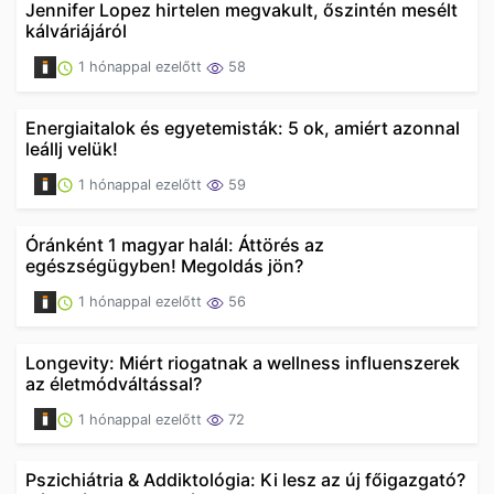
Jennifer Lopez hirtelen megvakult, őszintén mesélt
kálváriájáról
1 hónappal ezelőtt
58
Energiaitalok és egyetemisták: 5 ok, amiért azonnal
leállj velük!
1 hónappal ezelőtt
59
Óránként 1 magyar halál: Áttörés az
egészségügyben! Megoldás jön?
1 hónappal ezelőtt
56
Longevity: Miért riogatnak a wellness influenszerek
az életmódváltással?
1 hónappal ezelőtt
72
Pszichiátria & Addiktológia: Ki lesz az új főigazgató?