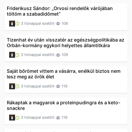
Friderikusz Sándor: „Orvosi rendelők várójában
töltöm a szabadidőmet”
3 hónappal ezelőtt
106
Tizenhat év után visszatér az egészségpolitikába az
Orbán-kormány egykori helyettes államtitkára
3 hónappal ezelőtt
109
Saját bőrömet vittem a vásárra, enélkül biztos nem
lesz meg az örök élet
3 hónappal ezelőtt
119
Rákaptak a magyarok a proteinpudingra és a keto-
snackre
3 hónappal ezelőtt
119