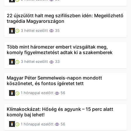
22 újszülött halt meg szifiliszben idén: Megelőzhető
tragédia Magyarországon
3 héttel ezelőtt
35
Több mint háromezer embert vizsgáltak meg,
komoly figyelmeztetést adtak ki a szakemberek
3 héttel ezelőtt
33
Magyar Péter Semmelweis-napon mondott
köszönetet, és fontos ígéretet tett
1 hónappal ezelőtt
56
Klímakockázat: Hőség és agyunk – 15 perc alatt
komoly baj lehet!
1 hónappal ezelőtt
56