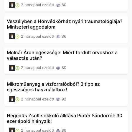
2 hónappal ezelőtt
80
Veszélyben a Honvédkórház nyári traumatológiája?
Miniszteri aggodalom
2 hónappal ezelőtt
86
Molnár Áron egészsége: Miért fordult orvoshoz a
választás után?
2 hónappal ezelőtt
80
Mikroműanyag a vízforralódból? 3 tipp az
egészséges használathoz!
2 hónappal ezelőtt
92
Hegedűs Zsolt sokkoló állítása Pintér Sándorról: 30
ezer ápoló hiányzik!
2 hónappal ezelőtt
89