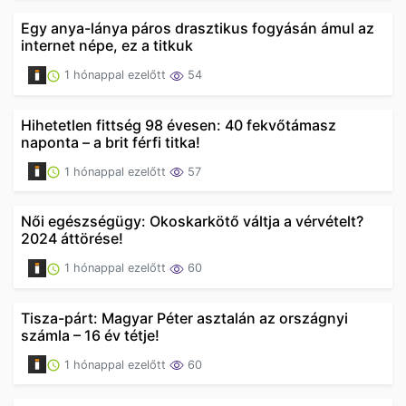
Egy anya-lánya páros drasztikus fogyásán ámul az
internet népe, ez a titkuk
1 hónappal ezelőtt
54
Hihetetlen fittség 98 évesen: 40 fekvőtámasz
naponta – a brit férfi titka!
1 hónappal ezelőtt
57
Női egészségügy: Okoskarkötő váltja a vérvételt?
2024 áttörése!
1 hónappal ezelőtt
60
Tisza-párt: Magyar Péter asztalán az országnyi
számla – 16 év tétje!
1 hónappal ezelőtt
60