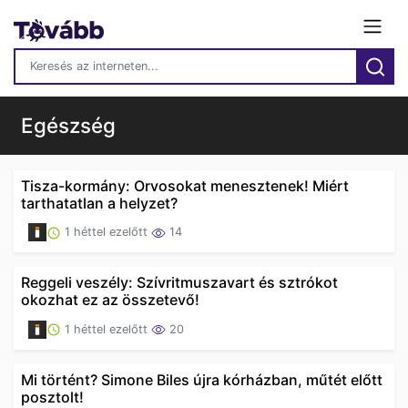
Egészség
Tisza-kormány: Orvosokat menesztenek! Miért
tarthatatlan a helyzet?
1 héttel ezelőtt
14
Reggeli veszély: Szívritmuszavart és sztrókot
okozhat ez az összetevő!
1 héttel ezelőtt
20
Mi történt? Simone Biles újra kórházban, műtét előtt
posztolt!