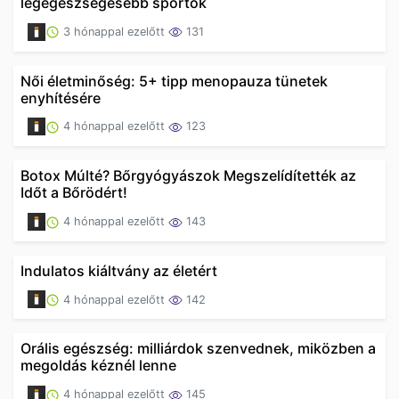
legegészségesebb sportok
3 hónappal ezelőtt
131
Női életminőség: 5+ tipp menopauza tünetek
enyhítésére
4 hónappal ezelőtt
123
Botox Múlté? Bőrgyógyászok Megszelídítették az
Időt a Bőrödért!
4 hónappal ezelőtt
143
Indulatos kiáltvány az életért
4 hónappal ezelőtt
142
Orális egészség: milliárdok szenvednek, miközben a
megoldás kéznél lenne
4 hónappal ezelőtt
145