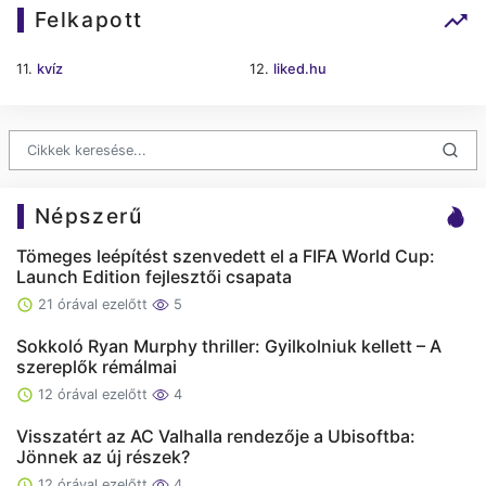
Felkapott
11.
kvíz
12.
liked.hu
Népszerű
Tömeges leépítést szenvedett el a FIFA World Cup:
Launch Edition fejlesztői csapata
21 órával ezelőtt
5
Sokkoló Ryan Murphy thriller: Gyilkolniuk kellett – A
szereplők rémálmai
12 órával ezelőtt
4
Visszatért az AC Valhalla rendezője a Ubisoftba:
Jönnek az új részek?
12 órával ezelőtt
4