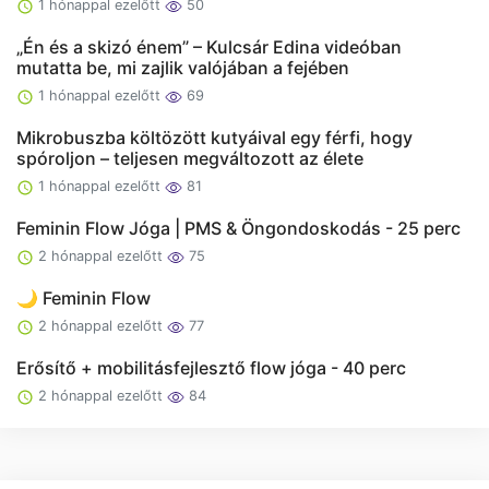
1 hónappal ezelőtt
50
„Én és a skizó énem” – Kulcsár Edina videóban
mutatta be, mi zajlik valójában a fejében
1 hónappal ezelőtt
69
Mikrobuszba költözött kutyáival egy férfi, hogy
spóroljon – teljesen megváltozott az élete
1 hónappal ezelőtt
81
Feminin Flow Jóga | PMS & Öngondoskodás - 25 perc
2 hónappal ezelőtt
75
🌙 Feminin Flow
2 hónappal ezelőtt
77
Erősítő + mobilitásfejlesztő flow jóga - 40 perc
2 hónappal ezelőtt
84