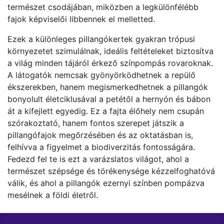
természet csodájában, miközben a legkülönfélébb
fajok képviselői libbennek el melletted.
Ezek a különleges pillangókertek gyakran trópusi
környezetet szimulálnak, ideális feltételeket biztosítva
a világ minden tájáról érkező színpompás rovaroknak.
A látogatók nemcsak gyönyörködhetnek a repülő
ékszerekben, hanem megismerkedhetnek a pillangók
bonyolult életciklusával a petétől a hernyón és bábon
át a kifejlett egyedig. Ez a fajta élőhely nem csupán
szórakoztató, hanem fontos szerepet játszik a
pillangófajok megőrzésében és az oktatásban is,
felhívva a figyelmet a biodiverzitás fontosságára.
Fedezd fel te is ezt a varázslatos világot, ahol a
természet szépsége és törékenysége kézzelfoghatóvá
válik, és ahol a pillangók ezernyi színben pompázva
mesélnek a földi életről.