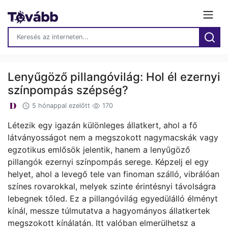
Lenyűgöző pillangóvilág: Hol él ezernyi
színpompás szépség?
5 hónappal ezelőtt
170
Létezik egy igazán különleges állatkert, ahol a fő
látványosságot nem a megszokott nagymacskák vagy
egzotikus emlősök jelentik, hanem a lenyűgöző
pillangók ezernyi színpompás serege. Képzelj el egy
helyet, ahol a levegő tele van finoman szálló, vibrálóan
színes rovarokkal, melyek szinte érintésnyi távolságra
lebegnek tőled. Ez a pillangóvilág egyedülálló élményt
kínál, messze túlmutatva a hagyományos állatkertek
megszokott kínálatán. Itt valóban elmerülhetsz a