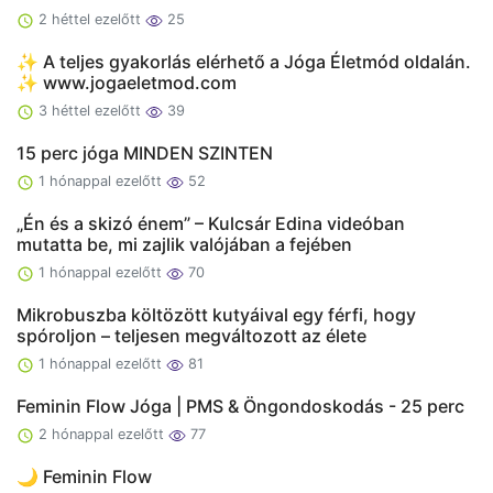
2 héttel ezelőtt
25
✨ A teljes gyakorlás elérhető a Jóga Életmód oldalán.
✨ www.jogaeletmod.com
3 héttel ezelőtt
39
15 perc jóga MINDEN SZINTEN
1 hónappal ezelőtt
52
„Én és a skizó énem” – Kulcsár Edina videóban
mutatta be, mi zajlik valójában a fejében
1 hónappal ezelőtt
70
Mikrobuszba költözött kutyáival egy férfi, hogy
spóroljon – teljesen megváltozott az élete
1 hónappal ezelőtt
81
Feminin Flow Jóga | PMS & Öngondoskodás - 25 perc
2 hónappal ezelőtt
77
🌙 Feminin Flow