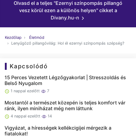
Olvasd el a teljes "Ezernyi színpompás pillangó
vesz körül ezen a különös helyen" cikket a
Divany.hu-n
Kezdőlap
Életmód
Lenyűgöző pillangóvilág: Hol él ezernyi színpompás szépség?
Kapcsolódó
15 Perces Vezetett Légzőgyakorlat | Stresszoldás és
Belső Nyugalom
1 nappal ezelőtt
7
Mostantól a természet közepén is teljes komfort vár
ránk, ilyen miniházat még nem láttunk
4 nappal ezelőtt
14
Vigyázat, a hírességek kellékcigijei mérgezik a
fiatalokat!