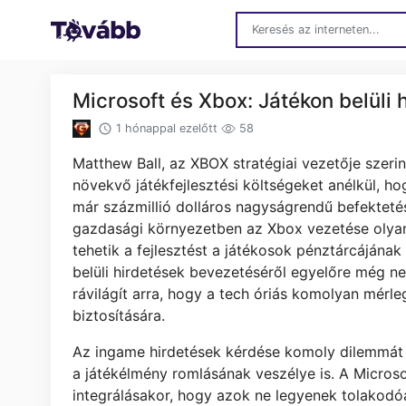
Microsoft és Xbox: Játékon belüli 
1 hónappal ezelőtt
58
Matthew Ball, az XBOX stratégiai vezetője szeri
növekvő játékfejlesztési költségeket anélkül, h
már százmillió dolláros nagyságrendű befektetés
gazdasági környezetben az Xbox vezetése olyan 
tehetik a fejlesztést a játékosok pénztárcájának
belüli hirdetések bevezetéséről egyelőre még ne
rávilágít arra, hogy a tech óriás komolyan mérl
biztosítására.
Az ingame hirdetések kérdése komoly dilemmát jel
a játékélmény romlásának veszélye is. A Microsof
integrálásakor, hogy azok ne legyenek tolakodóa