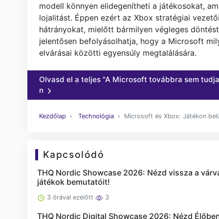
modell könnyen elidegenítheti a játékosokat, am
lojalitást. Éppen ezért az Xbox stratégiai vezet
hátrányokat, mielőtt bármilyen végleges döntés
jelentősen befolyásolhatja, hogy a Microsoft mi
elvárásai közötti egyensúly megtalálására.
Olvasd el a teljes "A Microsoft továbbra sem tudja
n
Kezdőlap
Technológia
Microsoft és Xbox: Játékon belül
Kapcsolódó
THQ Nordic Showcase 2026: Nézd vissza a várva
játékok bemutatóit!
3 órával ezelőtt
3
THQ Nordic Digital Showcase 2026: Nézd Élőben