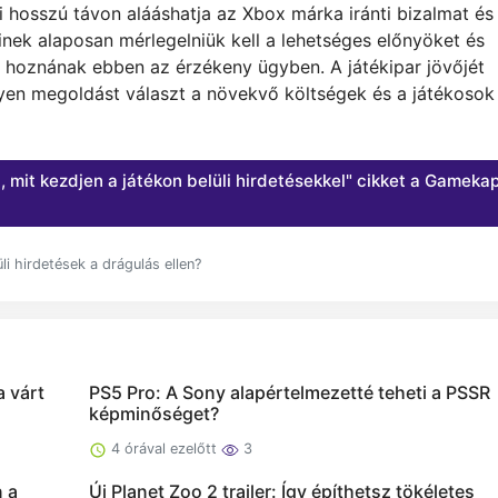
i hosszú távon alááshatja az Xbox márka iránti bizalmat és
őinek alaposan mérlegelniük kell a lehetséges előnyöket és
t hoznának ebben az érzékeny ügyben. A játékipar jövőjét
lyen megoldást választ a növekvő költségek és a játékosok
, mit kezdjen a játékon belüli hirdetésekkel" cikket a Gameka
i hirdetések a drágulás ellen?
 várt
PS5 Pro: A Sony alapértelmezetté teheti a PSSR
képminőséget?
4 órával ezelőtt
3
 a
Új Planet Zoo 2 trailer: Így építhetsz tökéletes