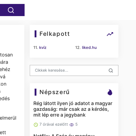
Felkapott
11.
kvíz
12.
liked.hu
atosan
mára
nehéz
óvá
kon
a
Népszerű
kedés
Rég látott ilyen jó adatot a magyar
gazdaság: már csak az a kérdés,
mit lép erre a jegybank
felmerül
7 órával ezelőtt
5
ett
Netflix: A Száz év magány: