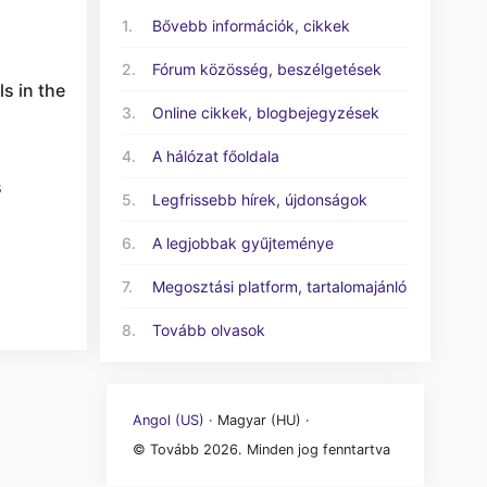
1.
Bővebb információk, cikkek
2.
Fórum közösség, beszélgetések
ls in the
3.
Online cikkek, blogbejegyzések
4.
A hálózat főoldala
s
5.
Legfrissebb hírek, újdonságok
6.
A legjobbak gyűjteménye
7.
Megosztási platform, tartalomajánló
8.
Tovább olvasok
Angol (US) ·
Magyar (HU) ·
© Tovább 2026. Minden jog fenntartva