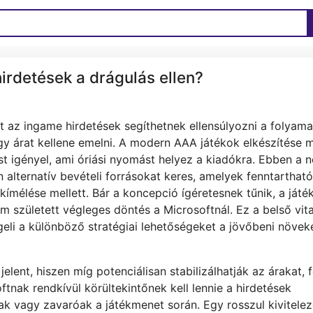
hirdetések a drágulás ellen?
nt az ingame hirdetések segíthetnek ellensúlyozni a folyam
ogy árat kellene emelni. A modern AAA játékok elkészítése 
t igényel, ami óriási nyomást helyez a kiadókra. Ebben a 
alternatív bevételi forrásokat keres, amelyek fenntarthat
 kímélése mellett. Bár a koncepció ígéretesnek tűnik, a játé
m született végleges döntés a Microsoftnál. Ez a belső vit
egeli a különböző stratégiai lehetőségeket a jövőbeni növe
ent, hiszen míg potenciálisan stabilizálhatják az árakat, 
tnak rendkívül körültekintőnek kell lennie a hirdetések
k vagy zavaróak a játékmenet során. Egy rosszul kivitelez