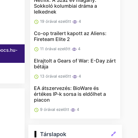
Sokkoló kolumbiai dráma a
lelkednek
19 órával ezelőtt
4
Co-op trailert kapott az Aliens:
Fireteam Elite 2
11 órával ezelőtt
4
pocs.hu-
Elrajtolt a Gears of War: E-Day zárt
bétája
13 órával ezelőtt
4
EA átszervezés: BioWare és
értékes IP-k sorsa is eldőlhet a
piacon
9 órával ezelőtt
4
Társlapok
🔗