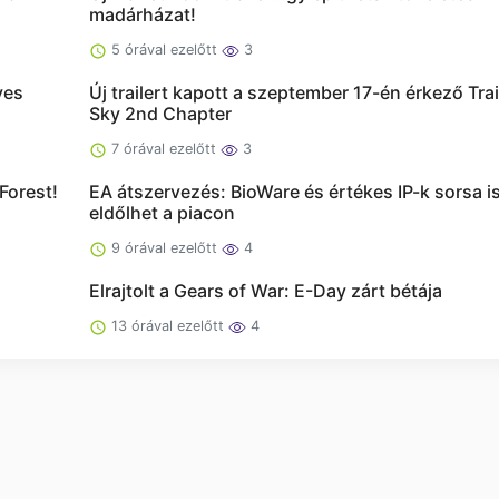
madárházat!
5 órával ezelőtt
3
yes
Új trailert kapott a szeptember 17-én érkező Trai
Sky 2nd Chapter
7 órával ezelőtt
3
Forest!
EA átszervezés: BioWare és értékes IP-k sorsa i
eldőlhet a piacon
9 órával ezelőtt
4
Elrajtolt a Gears of War: E-Day zárt bétája
13 órával ezelőtt
4