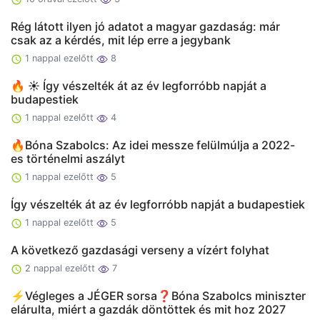
Rég látott ilyen jó adatot a magyar gazdaság: már
csak az a kérdés, mit lép erre a jegybank
1 nappal ezelőtt
8
🔥 ☀️ Így vészelték át az év legforróbb napját a
budapestiek
1 nappal ezelőtt
4
🔥Bóna Szabolcs: Az idei messze felülmúlja a 2022-
es történelmi aszályt
1 nappal ezelőtt
5
Így vészelték át az év legforróbb napját a budapestiek
1 nappal ezelőtt
5
A következő gazdasági verseny a vízért folyhat
2 nappal ezelőtt
7
⚡️Végleges a JÉGER sorsa❓Bóna Szabolcs miniszter
elárulta, miért a gazdák döntöttek és mit hoz 2027