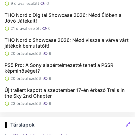
9 órával ezelőtt
6
THQ Nordic Digital Showcase 2026: Nézd Élőben a
Jövő Játékait!
21 órával ezelőtt
6
THQ Nordic Showcase 2026: Nézd vissza a várva várt
játékok bemutatóit!
20 órával ezelőtt
6
PS5 Pro: A Sony alapértelmezetté teheti a PSSR
képminőséget?
20 órával ezelőtt
6
Új trailert kapott a szeptember 17-én érkező Trails in
the Sky 2nd Chapter
23 órával ezelőtt
6
🔗
Társlapok