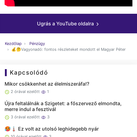
Ugrás a YouTube oldalra
Kezdőlap
Pénzügy
💰🤔Vagyonadó: fontos részleteket mondott el Magyar Péter
Kapcsolódó
Mikor csökkenhet az élelmiszeráfa⁉️
2 órával ezelőtt
1
Újra feltalálnák a Szigetet: a főszervező elmondta,
merre indul a fesztivál
3 órával ezelőtt
3
🥵🌡️ Ez volt az utolsó leghidegebb nyár
10 órával ezelőtt
3